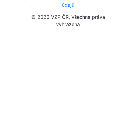
údajů
Navigace v patičce
© 2026 VZP ČR, Všechna práva
vyhrazena