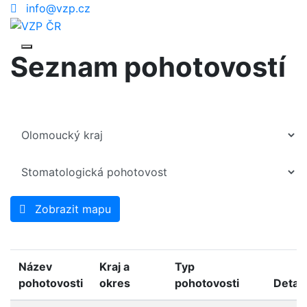
info@vzp.cz
Seznam pohotovostí
Zobrazit mapu
Název
Kraj a
Typ
pohotovosti
okres
pohotovosti
Detail