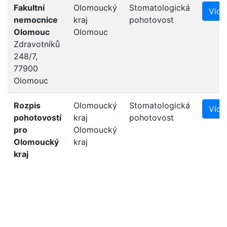
Fakultní
Olomoucký
Stomatologická
Více
nemocnice
kraj
pohotovost
Olomouc
Olomouc
Zdravotníků
248/7,
77900
Olomouc
Rozpis
Olomoucký
Stomatologická
Více
pohotovostí
kraj
pohotovost
pro
Olomoucký
Olomoucký
kraj
kraj