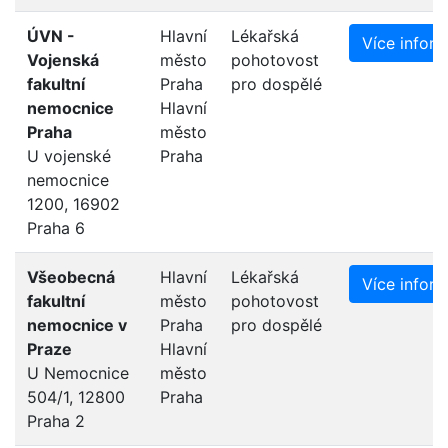
ÚVN -
Hlavní
Lékařská
Více infor
Vojenská
město
pohotovost
fakultní
Praha
pro dospělé
nemocnice
Hlavní
Praha
město
U vojenské
Praha
nemocnice
1200, 16902
Praha 6
Všeobecná
Hlavní
Lékařská
Více infor
fakultní
město
pohotovost
nemocnice v
Praha
pro dospělé
Praze
Hlavní
U Nemocnice
město
504/1, 12800
Praha
Praha 2