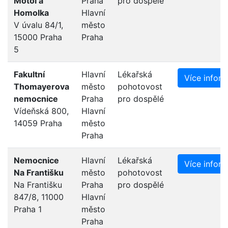
Motol a
Praha
pro dospělé
Homolka
Hlavní
V úvalu 84/1,
město
15000 Praha
Praha
5
Fakultní
Hlavní
Lékařská
Více infor
Thomayerova
město
pohotovost
nemocnice
Praha
pro dospělé
Vídeňská 800,
Hlavní
14059 Praha
město
Praha
Nemocnice
Hlavní
Lékařská
Více infor
Na Františku
město
pohotovost
Na Františku
Praha
pro dospělé
847/8, 11000
Hlavní
Praha 1
město
Praha