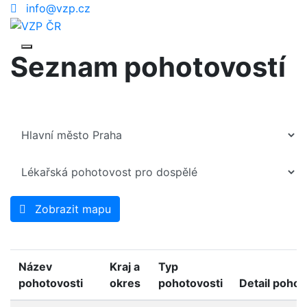
info@vzp.cz
Seznam pohotovostí
Zobrazit mapu
Název
Kraj a
Typ
pohotovosti
okres
pohotovosti
Detail pohot