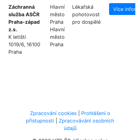
Záchranná
Hlavní
Lékařská
Více infor
služba ASČR
město
pohotovost
Praha-západ
Praha
pro dospělé
z.s.
Hlavní
K letišti
město
1019/6, 16100
Praha
Praha
Zpracování cookies
|
Prohlášení o
přístupnosti
|
Zpracovávání osobních
údajů
Navigace v patičce