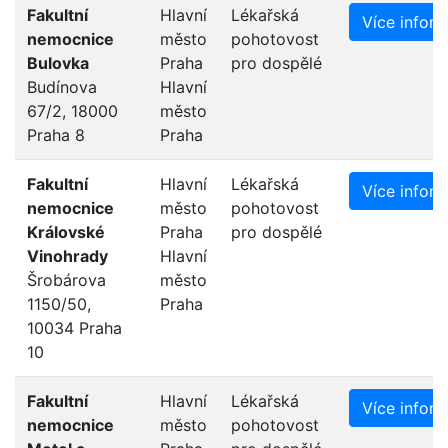
Fakultní
Hlavní
Lékařská
Více infor
nemocnice
město
pohotovost
Bulovka
Praha
pro dospělé
Budínova
Hlavní
67/2, 18000
město
Praha 8
Praha
Fakultní
Hlavní
Lékařská
Více infor
nemocnice
město
pohotovost
Královské
Praha
pro dospělé
Vinohrady
Hlavní
Šrobárova
město
1150/50,
Praha
10034 Praha
10
Fakultní
Hlavní
Lékařská
Více infor
nemocnice
město
pohotovost