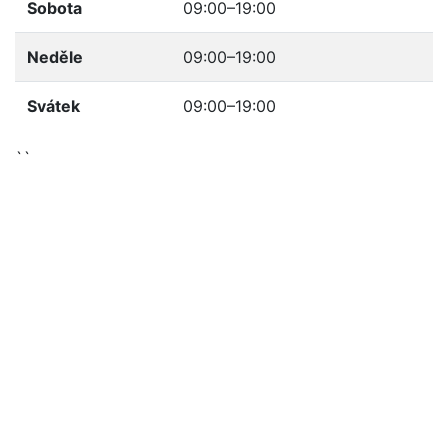
Sobota
09:00–19:00
Neděle
09:00–19:00
Svátek
09:00–19:00
``