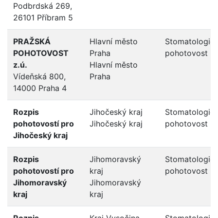
Podbrdská 269,
26101 Příbram 5
PRAŽSKÁ
Hlavní město
Stomatologic
POHOTOVOST
Praha
pohotovost
z.ú.
Hlavní město
Vídeňská 800,
Praha
14000 Praha 4
Rozpis
Jihočeský kraj
Stomatologic
pohotovostí pro
Jihočeský kraj
pohotovost
Jihočeský kraj
Rozpis
Jihomoravský
Stomatologic
pohotovostí pro
kraj
pohotovost
Jihomoravský
Jihomoravský
kraj
kraj
Rozpis
Kraj Vysočina
Stomatologic