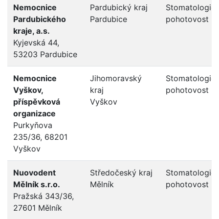
Nemocnice
Pardubický kraj
Stomatologic
Pardubického
Pardubice
pohotovost
kraje, a.s.
Kyjevská 44,
53203 Pardubice
Nemocnice
Jihomoravský
Stomatologic
Vyškov,
kraj
pohotovost
příspěvková
Vyškov
organizace
Purkyňova
235/36, 68201
Vyškov
Nuovodent
Středočeský kraj
Stomatologic
Mělník s.r.o.
Mělník
pohotovost
Pražská 343/36,
27601 Mělník