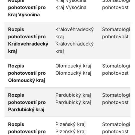
pohotovostí pro
Kraj Vysočina
pohotovost
kraj Vysočina
Rozpis
Královéhradecký
Stomatologic
pohotovostí pro
kraj
pohotovost
Královehradecký
Královehradecký
kraj
kraj
Rozpis
Olomoucký kraj
Stomatologic
pohotovostí pro
Olomoucký kraj
pohotovost
Olomoucký kraj
Rozpis
Pardubický kraj
Stomatologic
pohotovostí pro
Pardubický kraj
pohotovost
Pardubický kraj
Rozpis
Plzeňský kraj
Stomatologic
pohotovostí pro
Plzeňský kraj
pohotovost