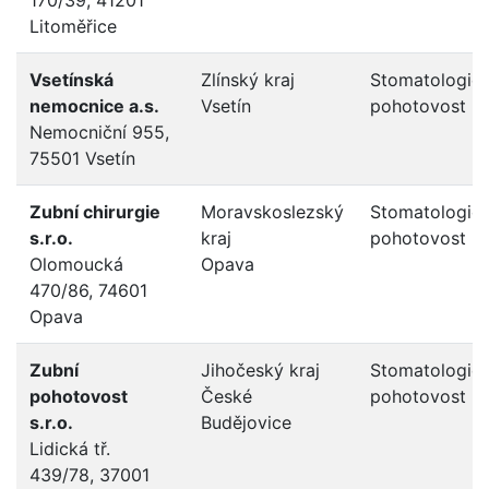
Litoměřice
Vsetínská
Zlínský kraj
Stomatologic
nemocnice a.s.
Vsetín
pohotovost
Nemocniční 955,
75501 Vsetín
Zubní chirurgie
Moravskoslezský
Stomatologic
s.r.o.
kraj
pohotovost
Olomoucká
Opava
470/86, 74601
Opava
Zubní
Jihočeský kraj
Stomatologic
pohotovost
České
pohotovost
s.r.o.
Budějovice
Lidická tř.
439/78, 37001