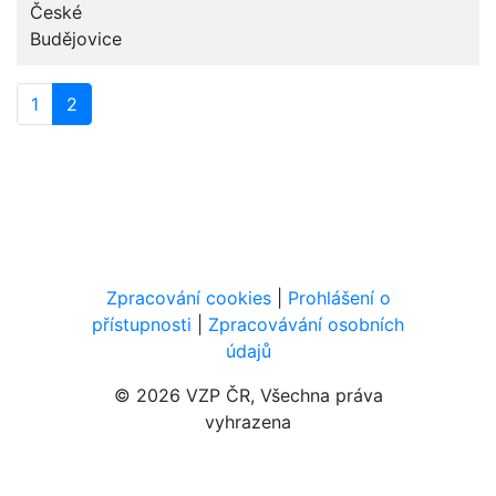
České
Budějovice
1
2
Zpracování cookies
|
Prohlášení o
přístupnosti
|
Zpracovávání osobních
údajů
Navigace v patičce
© 2026 VZP ČR, Všechna práva
vyhrazena