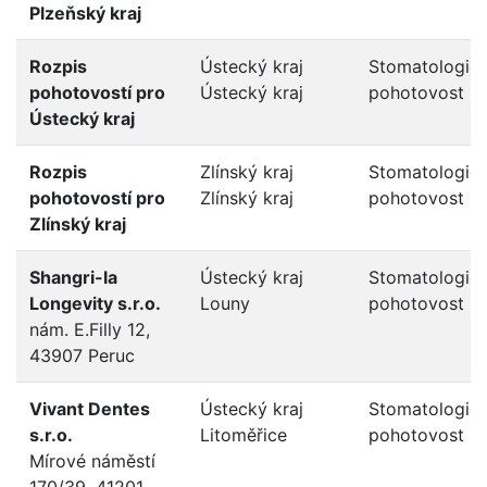
Plzeňský kraj
Rozpis
Ústecký kraj
Stomatologic
pohotovostí pro
Ústecký kraj
pohotovost
Ústecký kraj
Rozpis
Zlínský kraj
Stomatologic
pohotovostí pro
Zlínský kraj
pohotovost
Zlínský kraj
Shangri-la
Ústecký kraj
Stomatologic
Longevity s.r.o.
Louny
pohotovost
nám. E.Filly 12,
43907 Peruc
Vivant Dentes
Ústecký kraj
Stomatologic
s.r.o.
Litoměřice
pohotovost
Mírové náměstí
170/39, 41201