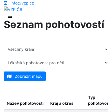
info@vzp.cz
Seznam pohotovostí
Zobrazit mapu
Typ
Název pohotovosti
Kraj a okres
pohotovosti