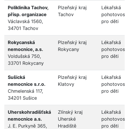
Poliklinika Tachov,
Plzeňský kraj
Lékařská
přísp. organizace
Tachov
pohotovost
Václavská 1560,
pro děti
34701 Tachov
Rokycanská
Plzeňský kraj
Lékařská
nemocnice, a.s.
Rokycany
pohotovost
Voldušská 750,
pro děti
33701 Rokycany
Sušická
Plzeňský kraj
Lékařská
nemocnice s.r.o.
Klatovy
pohotovost
Chmelenská 117,
pro děti
34201 Sušice
Uherskohradišťská
Zlínský kraj
Lékařská
nemocnice a.s.
Uherské
pohotovost
J. E. Purkyně 365,
Hradiště
pro děti