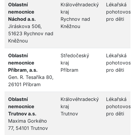
Oblastní
Královéhradecký
Lékařská
nemocnice
kraj
pohotovost
Náchod a.s.
Rychnov nad
pro děti
Jiráskova 506,
Kněžnou
51623 Rychnov nad
Kněžnou
Oblastní
Středočeský
Lékařská
nemocnice
kraj
pohotovost
Příbram, a.s.
Příbram
pro děti
Gen. R. Tesaříka 80,
26101 Příbram
Oblastní
Královéhradecký
Lékařská
nemocnice
kraj
pohotovost
Trutnov a.s.
Trutnov
pro děti
Maxima Gorkého
77, 54101 Trutnov