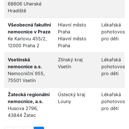
68606 Uherské
Hradiště
Všeobecná fakultní
Hlavní město
Lékařská
nemocnice v Praze
Praha
pohotovost
Ke Karlovu 455/2,
Hlavní město
pro děti
12000 Praha 2
Praha
Vsetínská
Zlínský kraj
Lékařská
nemocnice a.s.
Vsetín
pohotovost
Nemocniční 955,
pro děti
75501 Vsetín
Žatecká regionální
Ústecký kraj
Lékařská
nemocnice, a.s.
Louny
pohotovost
Husova 2796,
pro děti
43844 Žatec