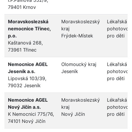
79401 Krnov
Moravskoslezská
Moravskoslezský
Lékařská
nemocnice Třinec,
kraj
pohotovos
p.o.
Frýdek-Místek
pro děti
Kaštanová 268,
73961 Třinec
Nemocnice AGEL
Olomoucký kraj
Lékařská
Jeseník a.s.
Jeseník
pohotovos
Lipovská 103/39,
pro děti
79032 Jeseník
Nemocnice AGEL
Moravskoslezský
Lékařská
Nový Jičín a.s.
kraj
pohotovos
K Nemocnici 775/76,
Nový Jičín
pro děti
74101 Nový Jičín