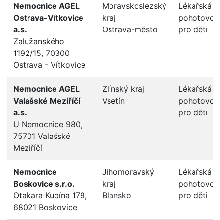
Nemocnice AGEL
Moravskoslezský
Lékařská
Ostrava-Vítkovice
kraj
pohotovos
a.s.
Ostrava-město
pro děti
Zalužanského
1192/15, 70300
Ostrava - Vítkovice
Nemocnice AGEL
Zlínský kraj
Lékařská
Valašské Meziříčí
Vsetín
pohotovos
a.s.
pro děti
U Nemocnice 980,
75701 Valašské
Meziříčí
Nemocnice
Jihomoravský
Lékařská
Boskovice s.r.o.
kraj
pohotovos
Otakara Kubína 179,
Blansko
pro děti
68021 Boskovice