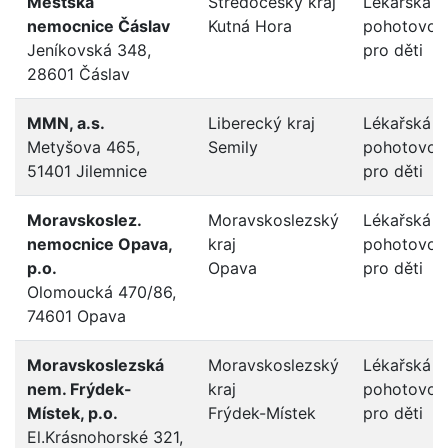
Městská
Středočeský kraj
Lékařská
nemocnice Čáslav
Kutná Hora
pohotovos
Jeníkovská 348,
pro děti
28601 Čáslav
MMN, a.s.
Liberecký kraj
Lékařská
Metyšova 465,
Semily
pohotovos
51401 Jilemnice
pro děti
Moravskoslez.
Moravskoslezský
Lékařská
nemocnice Opava,
kraj
pohotovos
p.o.
Opava
pro děti
Olomoucká 470/86,
74601 Opava
Moravskoslezská
Moravskoslezský
Lékařská
nem. Frýdek-
kraj
pohotovos
Místek, p.o.
Frýdek-Místek
pro děti
El.Krásnohorské 321,