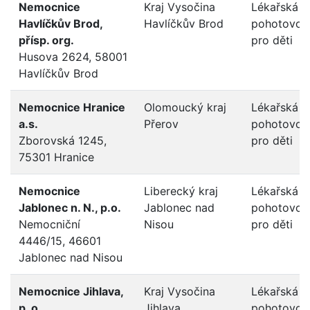
Nemocnice
Kraj Vysočina
Lékařská
Havlíčkův Brod,
Havlíčkův Brod
pohotovos
přísp. org.
pro děti
Husova 2624, 58001
Havlíčkův Brod
Nemocnice Hranice
Olomoucký kraj
Lékařská
a.s.
Přerov
pohotovos
Zborovská 1245,
pro děti
75301 Hranice
Nemocnice
Liberecký kraj
Lékařská
Jablonec n. N., p.o.
Jablonec nad
pohotovos
Nemocniční
Nisou
pro děti
4446/15, 46601
Jablonec nad Nisou
Nemocnice Jihlava,
Kraj Vysočina
Lékařská
p. o.
Jihlava
pohotovos