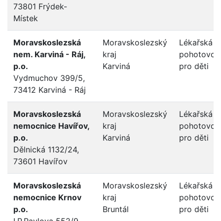
73801 Frýdek-
Místek
Moravskoslezská
Moravskoslezský
Lékařská
nem. Karviná - Ráj,
kraj
pohotovos
p.o.
Karviná
pro děti
Vydmuchov 399/5,
73412 Karviná - Ráj
Moravskoslezská
Moravskoslezský
Lékařská
nemocnice Havířov,
kraj
pohotovos
p.o.
Karviná
pro děti
Dělnická 1132/24,
73601 Havířov
Moravskoslezská
Moravskoslezský
Lékařská
nemocnice Krnov
kraj
pohotovos
p.o.
Bruntál
pro děti
I.P.Pavlova 552/9,