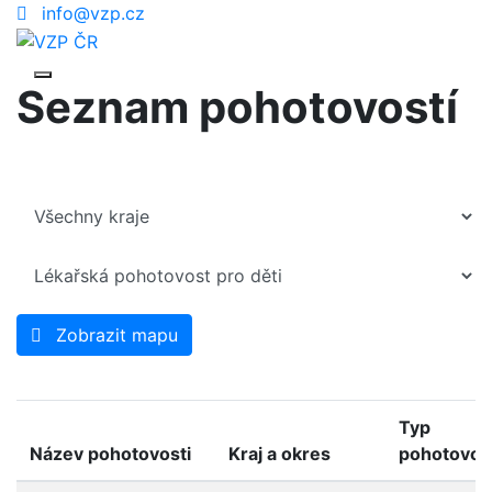
info@vzp.cz
Seznam pohotovostí
Zobrazit mapu
Typ
Název pohotovosti
Kraj a okres
pohotovos