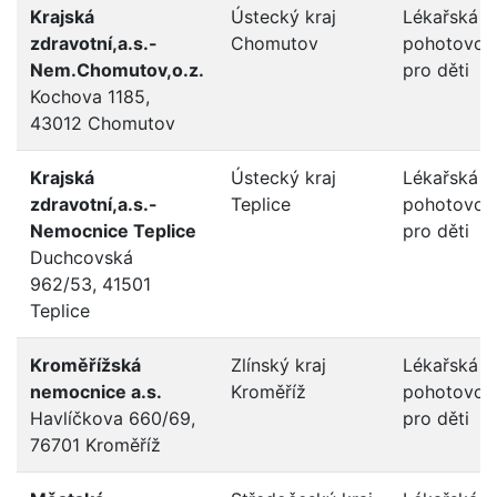
Krajská
Ústecký kraj
Lékařská
zdravotní,a.s.-
Chomutov
pohotovos
Nem.Chomutov,o.z.
pro děti
Kochova 1185,
43012 Chomutov
Krajská
Ústecký kraj
Lékařská
zdravotní,a.s.-
Teplice
pohotovos
Nemocnice Teplice
pro děti
Duchcovská
962/53, 41501
Teplice
Kroměřížská
Zlínský kraj
Lékařská
nemocnice a.s.
Kroměříž
pohotovos
Havlíčkova 660/69,
pro děti
76701 Kroměříž