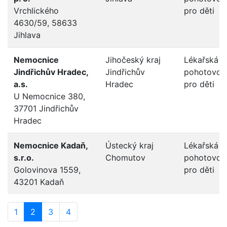
Vrchlického
pro děti
4630/59, 58633
Jihlava
Nemocnice
Jihočeský kraj
Lékařská
Jindřichův Hradec,
Jindřichův
pohotovos
a.s.
Hradec
pro děti
U Nemocnice 380,
37701 Jindřichův
Hradec
Nemocnice Kadaň,
Ústecký kraj
Lékařská
s.r.o.
Chomutov
pohotovos
Golovinova 1559,
pro děti
43201 Kadaň
1
2
3
4