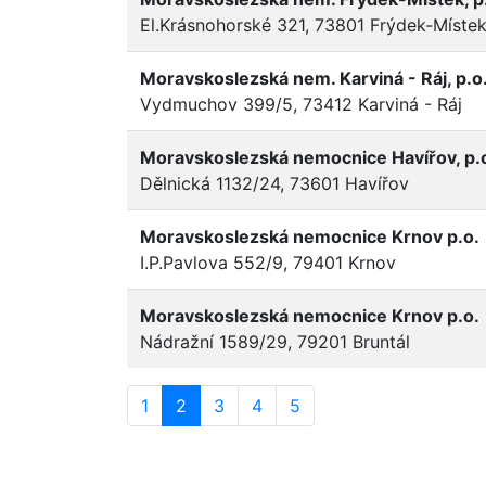
El.Krásnohorské 321, 73801 Frýdek-Míste
Moravskoslezská nem. Karviná - Ráj, p.o
Vydmuchov 399/5, 73412 Karviná - Ráj
Moravskoslezská nemocnice Havířov, p.
Dělnická 1132/24, 73601 Havířov
Moravskoslezská nemocnice Krnov p.o.
I.P.Pavlova 552/9, 79401 Krnov
Moravskoslezská nemocnice Krnov p.o.
Nádražní 1589/29, 79201 Bruntál
1
2
3
4
5