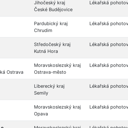
Jihočeský kraj
Lékařská pohotov
České Budějovice
Pardubický kraj
Lékařská pohotov
Chrudim
Středočeský kraj
Lékařská pohotov
Kutná Hora
Moravskoslezský kraj
Lékařská pohotov
ská Ostrava
Ostrava-město
Liberecký kraj
Lékařská pohotov
Semily
Moravskoslezský kraj
Lékařská pohotov
Opava
.o.
Moravskoslezský kraj
Lékařská pohotov