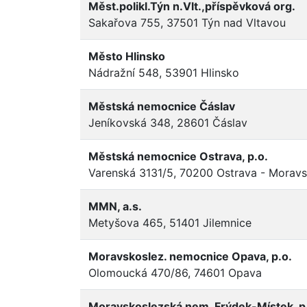
Měst.polikl.Týn n.Vlt.,příspěvková org.
Sakařova 755, 37501 Týn nad Vltavou
Město Hlinsko
Nádražní 548, 53901 Hlinsko
Městská nemocnice Čáslav
Jeníkovská 348, 28601 Čáslav
Městská nemocnice Ostrava, p.o.
Varenská 3131/5, 70200 Ostrava - Morav
MMN, a.s.
Metyšova 465, 51401 Jilemnice
Moravskoslez. nemocnice Opava, p.o.
Olomoucká 470/86, 74601 Opava
Moravskoslezská nem. Frýdek-Místek, p