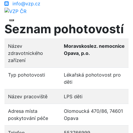
info@vzp.cz
Seznam pohotovostí
Název
Moravskoslez. nemocnice
zdravotnického
Opava, p.o.
zařízení
Typ pohotovosti
Lékařská pohotovost pro
děti
Název pracoviště
LPS děti
Adresa místa
Olomoucká 470/86, 74601
poskytování péče
Opava
Telefon
553766999