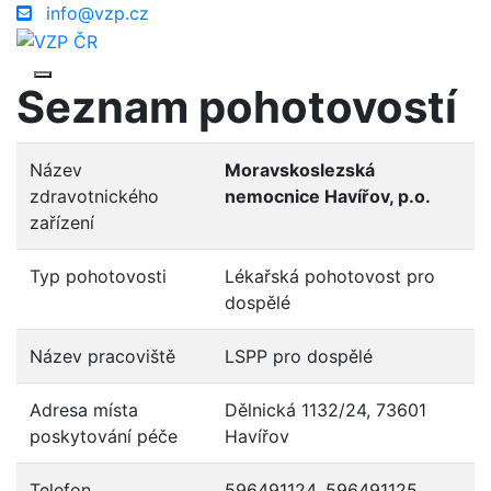
info@vzp.cz
Seznam pohotovostí
Název
Moravskoslezská
zdravotnického
nemocnice Havířov, p.o.
zařízení
Typ pohotovosti
Lékařská pohotovost pro
dospělé
Název pracoviště
LSPP pro dospělé
Adresa místa
Dělnická 1132/24, 73601
poskytování péče
Havířov
Telefon
596491124, 596491125