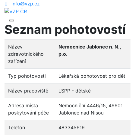
info@vzp.cz
Seznam pohotovostí
Název
Nemocnice Jablonec n. N.,
zdravotnického
p.o.
zařízení
Typ pohotovosti
Lékařská pohotovost pro děti
Název pracoviště
LSPP - dětské
Adresa místa
Nemocniční 4446/15, 46601
poskytování péče
Jablonec nad Nisou
Telefon
483345619