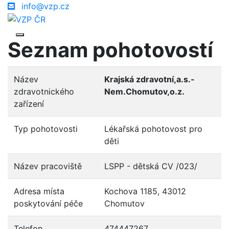
info@vzp.cz
Seznam pohotovostí
Název
Krajská zdravotní,a.s.-
zdravotnického
Nem.Chomutov,o.z.
zařízení
Typ pohotovosti
Lékařská pohotovost pro
děti
Název pracoviště
LSPP - dětská CV /023/
Adresa místa
Kochova 1185, 43012
poskytování péče
Chomutov
Telefon
474447267